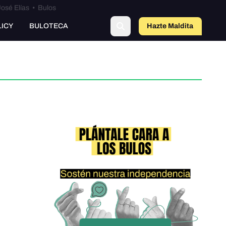
osé Elías
•
Bulos
LICY
BULOTECA
Hazte Maldit
a