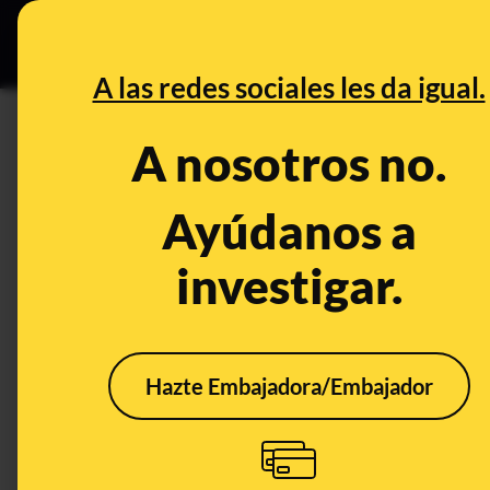
Grupos Ceuta
•
DESINFO
PREB
A las redes sociales les da igual.
Maldita Ciencia
A nosotros no.
Ayúdanos a
investigar.
<<
<
267
Hazte Embajadora/Embajador