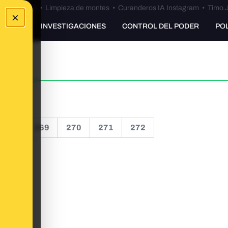
Bulos Ceuta
•
Limpieza de montes
•
Curanderos IA Instagram
•
Timo J
×
UNKING
INVESTIGACIONES
CONTROL DEL PODER
PO
268
269
270
271
272