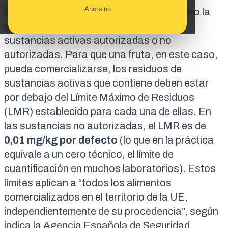
Ahora no
Para proteger tanto la salud humana como la
animal, la UE establece cuáles son las
sustancias activas autorizadas o no
autorizadas. Para que una fruta, en este caso,
pueda comercializarse, los residuos de
sustancias activas que contiene deben estar
por debajo del
Límite Máximo de Residuos
(LMR)
establecido para cada una de ellas. En
las sustancias no autorizadas, el LMR es de
0,01 mg/kg por defecto
(lo que en la práctica
equivale a un cero técnico, el límite de
cuantificación en muchos laboratorios). Estos
límites aplican a “todos los alimentos
comercializados en el territorio de la UE,
independientemente de su procedencia”, según
indica la Agencia Española de Seguridad