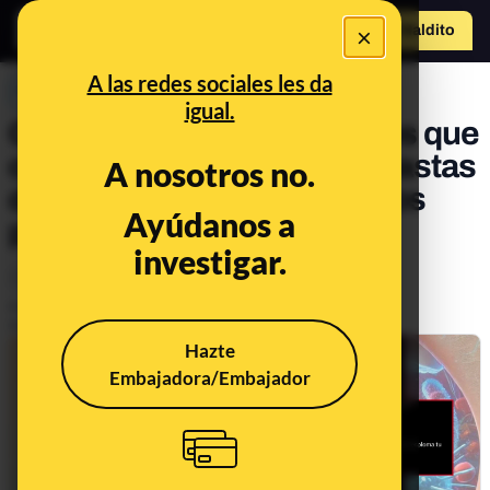
×
Hazte Maldit
o
Abrir menú
A las redes sociales les da
PREBUNKING
igual.
Cuidado con los contenidos que
critican el uso de flúor en pastas
A nosotros no.
de dientes y otros productos
Ayúdanos a
para la salud dental
investigar.
Ciencia
Salud
Publicado el
Apr 7, 2025, 12:54:58 PM
Actualizado el
May 5, 2025, 12:22:00 PM
Hazte
Embajadora/Embajador