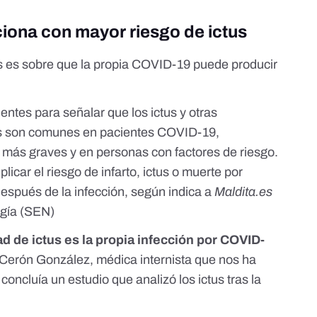
ciona con mayor riesgo de ictus
s
es sobre que la propia COVID-19 puede producir
ientes para señalar que los
ictus y otras
s
son comunes en
pacientes COVID-19
,
más graves y en personas con factores de riesgo.
icar el riesgo de infarto, ictus o muerte
por
después de la infección, según indica a
Maldita.es
gía (
SEN
)
d de ictus
es la propia infección por COVID-
erón González, médica internista que nos ha
 concluía
un estudio
que analizó los ictus tras la