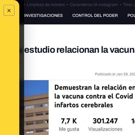
Bulos Ceuta
•
Limpieza de montes
•
Curanderos IA Instagram
•
Timo J
×
UNKING
INVESTIGACIONES
CONTROL DEL PODER
PO
 ni su estudio relacionan la vacu
rales
Publicado el
Jan 28, 20