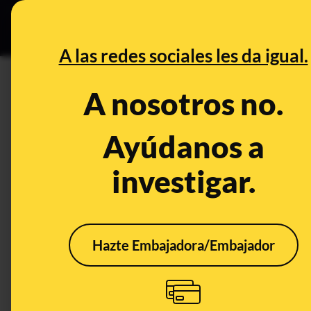
Grupos Ceuta
•
DESINFO
PREB
A las redes sociales les da igual.
PREBUNKING
A nosotros no.
Ni "un neurólogo de Albacete"
COVID-19 y los infartos cereb
Ayúdanos a
investigar.
Ciencia
Salud
Hazte Embajadora/Embajador