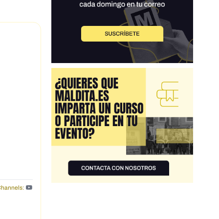
hannels: