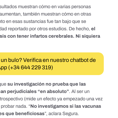
esultados muestran cómo en varias personas
o aumentan, también muestran cómo en otras
o en esas sustancias fue tan bajo que se
dad reportado por otros estudios. De hecho,
el
osis con tener infartos cerebrales. Ni siquiera
 un bulo? Verifica en nuestro chatbot de
pp (+34 644 229 319)
que
su investigación no prueba que las
an perjudiciales “en absoluto”
. Al ser un
etrospectivo
(mide un efecto ya empezado una vez
 probar nada. “
No investigamos si las vacunas
les que beneficiosas
”, aclara Segura.