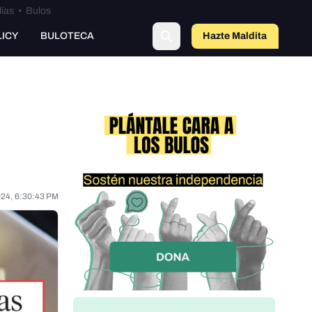
lías
•
Bulos
LICY
BULOTECA
Hazte Maldit
o
024, 6:30:43 PM