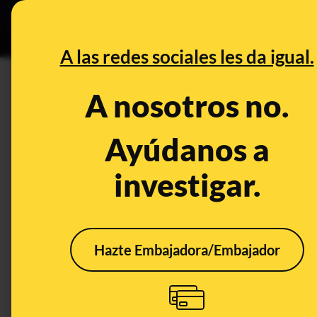
Especial C
DESINFO
PREB
A las redes sociales les da igual.
PREBUNKING
A nosotros no.
La UE no ha prohibido las pata
revocado la autorización de a
Ayúdanos a
utilizan en este y otros produ
investigar.
Alimentación
Hazte Embajadora/Embajador