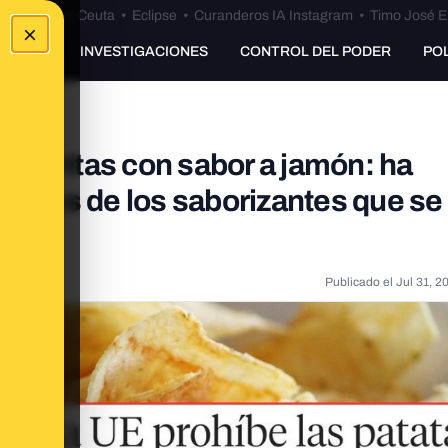
euta
•
Bulos Ceuta
•
Eclipse
•
Curanderos IA Instagram
•
Timo José E
×
UNKING
INVESTIGACIONES
CONTROL DEL PODER
PO
tas fritas con sabor a jamón: ha
lgunos de los saborizantes que se
ctos
Publicado el
Jul 31, 2