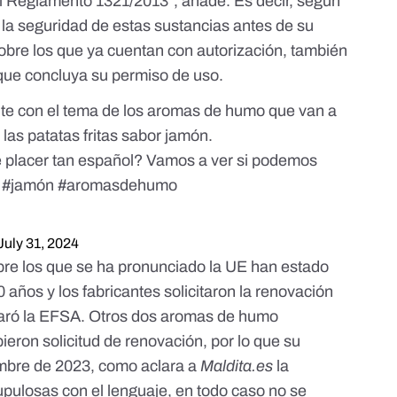
l
Reglamento 1321/2013
”, añade. Es decir,
según
 la seguridad de estas sustancias antes de su
obre los que ya cuentan con autorización, también
que concluya su permiso de uso.
nte con el tema de los aromas de humo que van a
 las patatas fritas sabor jamón.
 placer tan español? Vamos a ver si podemos
#jamón
#aromasdehumo
July 31, 2024
obre los que se ha pronunciado la UE han estado
 años y los fabricantes solicitaron la renovación
aró la EFSA
. Otros dos aromas de humo
bieron
solicitud de renovación,
por lo que su
iembre de 2023, como aclara a
Maldita.es
la
pulosas con el lenguaje, en todo caso no se