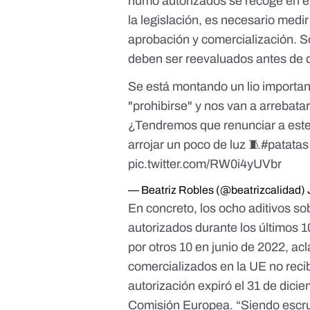
humo autorizados se recoge en e
la legislación
, es necesario medir
aprobación y comercialización. S
deben ser reevaluados antes de 
Se está montando un lio importa
"prohibirse" y nos van a arrebatar
¿Tendremos que renunciar a este
arrojar un poco de luz 🧵
#patatas
pic.twitter.com/RW0i4yUVbr
— Beatriz Robles (@beatrizcalidad)
En concreto, los ocho aditivos s
autorizados durante los últimos 10
por otros 10 en
junio de 2022
,
acl
comercializados en la UE no reci
autorización expiró el 31 de dic
Comisión Europea. “Siendo escru