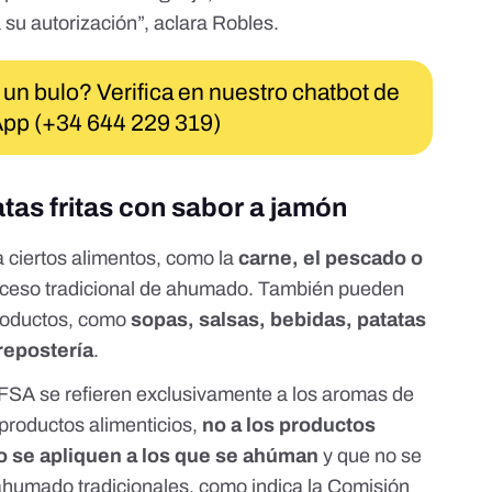
a su autorización”, aclara Robles.
 un bulo? Verifica en nuestro chatbot de
pp (+34 644 229 319)
tas fritas con sabor a jamón
a
ciertos alimentos,
como la
carne, el pescado o
roceso tradicional de ahumado. También pueden
productos, como
sopas, salsas, bebidas, patatas
 repostería
.
EFSA se refieren exclusivamente a los aromas de
productos alimenticios,
no a los productos
o se apliquen a los que se ahúman
y que no se
 ahumado tradicionales, como indica la Comisión