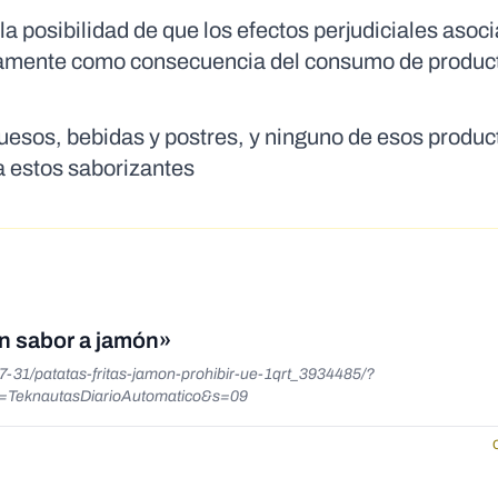
a posibilidad de que los efectos perjudiciales asoc
vamente como consecuencia del consumo de produc
esos, bebidas y postres, y ninguno de esos produc
a estos saborizantes
con sabor a jamón»
7-31/patatas-fritas-jamon-prohibir-ue-1qrt_3934485/?
=TeknautasDiarioAutomatico&s=09