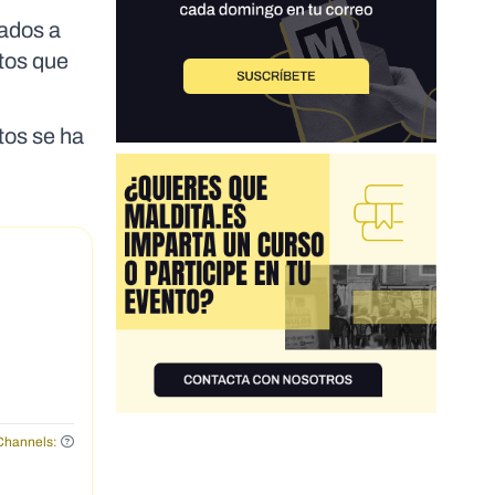
iados a
tos que
tos se ha
Channels: