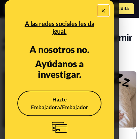
×
o
Hazte Maldit
Abrir menú
a
A las redes sociales les da
PREBUNKING
igual.
¿Las mujeres necesitan dormir
más que los hombres?
A nosotros no.
Salud
Ayúdanos a
Publicado el
Jul 4, 2024, 4:00:32 PM
investigar.
Hazte
Embajadora/Embajador
SHARE: