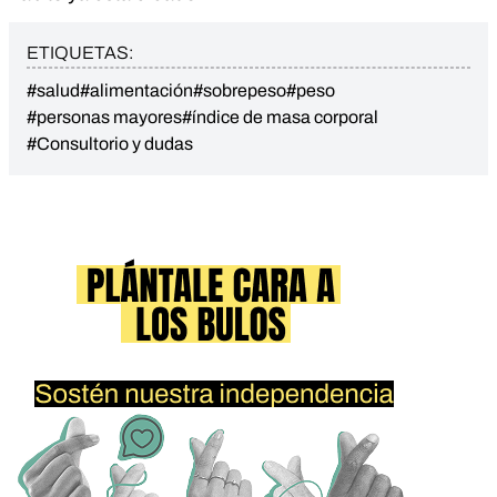
ETIQUETAS:
#salud
#alimentación
#sobrepeso
#peso
#personas mayores
#índice de masa corporal
#Consultorio y dudas