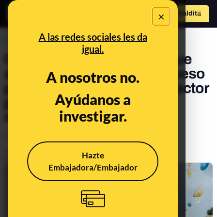
×
Hazte Maldit
o
Abrir menú
A las redes sociales les da
PREBUNKING
igual.
Cuidado con los titulares que
afirman que algo de sobrepeso
A nosotros no.
puede tener un efecto protector
Ayúdanos a
para la salud en personas
investigar.
mayores
Alimentación
Salud
Publicado el
Jan 12, 2024, 4:52:30 PM
Hazte
Actualizado el
Mar 4, 2024, 2:30:00 PM
Embajadora/Embajador