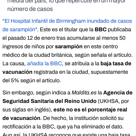
media del país, lo que repercute en un mayor
número de casos
"El Hospital Infantil de Birmingham inundado de casos
de sarampión"
. Este es el titular que la
BBC
publicaba
el pasado 12 de enero tras acumularse al menos 50
ingresos de niños por
sarampión
en este centro
médico de la ciudad británica, según señala el artículo.
La causa,
añadía la BBC
, se atribuía a la
baja tasa de
vacunación
registrada en la ciudad, supuestamente
del 5% según el artículo.
Sin embargo, según indica a
Maldita.es
la
Agencia de
Seguridad Sanitaria del Reino Unido
(UKHSA, por
sus siglas en inglés),
este no es el porcentaje real
de vacunación
. De hecho, la institución solicitó su
rectificación a la BBC, que ya ha eliminado el dato.
Aun así, la UKHSA reconoce que existe una baja tasa