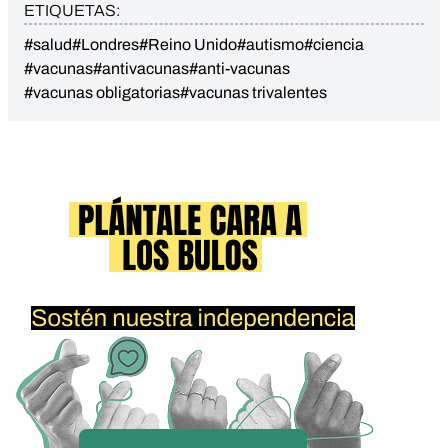
ETIQUETAS:
#salud
#Londres
#Reino Unido
#autismo
#ciencia
#vacunas
#antivacunas
#anti-vacunas
#vacunas obligatorias
#vacunas trivalentes