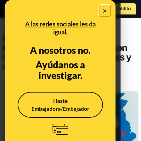
×
Hazte Maldit
o
Abrir menú
A las redes sociales les da
PREBUNKING
igual.
Brote de sarampión en
Birmingham y su relación con
A nosotros no.
los no vacunados: preguntas y
Ayúdanos a
respuestas
investigar.
Ciencia
Salud
Publicado el
Jan 17, 2024, 12:28:31 PM
Hazte
Embajadora/Embajador