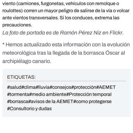
viento (camiones, furgonetas, vehículos con remolque o
roulottes) corren un mayor peligro de salirse de la vía o volcar
ante vientos transversales. Si los conduces, extrema las
precauciones.
La foto de portada es de
Ramón Pérez Niz
en Flickr.
* Hemos actualizado esta información con la evolución
meteorológica tras la llegada de la borrasca Óscar al
archipiélago canario.
ETIQUETAS:
#salud
#clima
#lluvia
#consejos
#protección
#AEMET
#tormenta
#medio ambiente
#Protección temporal
#borrasca
#avisos de la AEMET
#como protegerse
#Consultorio y dudas