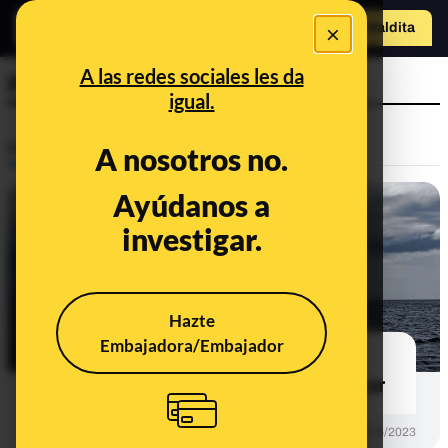
×
Hazte Maldit
a
Abrir menú
A las redes sociales les da
Protección temporal
igual.
Prebunking
A nosotros no.
Ayúdanos a
investigar.
Hazte
Embajadora/Embajador
Cómo protegerse de las lluvias y
tormentas que trae la borrasca Óscar
PREBUNKING
05/06/2023