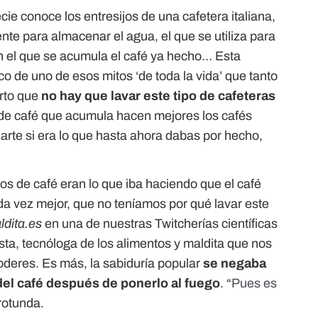
ie conoce los entresijos de una cafetera italiana,
ente para almacenar el agua, el que se utiliza para
en el que se acumula el café ya hecho… Esta
o de uno de esos mitos ‘de toda la vida’ que tanto
erto que
no hay que lavar este tipo de cafeteras
s de café que acumula hacen mejores los cafés
rte si era lo que hasta ahora dabas por hecho,
os de café eran lo que iba haciendo que el café
a vez mejor, que no teníamos por qué lavar este
ldita.es
en una de nuestras Twitcherías científicas
ista, tecnóloga de los alimentos y maldita que nos
deres. Es más, la sabiduría popular
se negaba
 del café después de ponerlo al fuego
. “
Pues es
 rotunda.