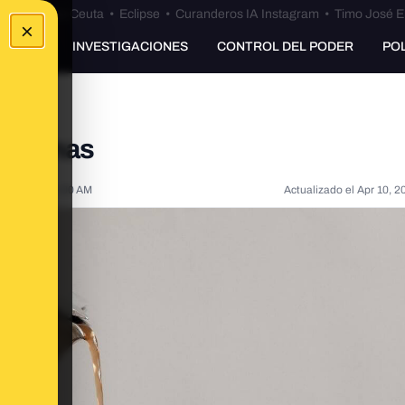
euta
•
Bulos Ceuta
•
Eclipse
•
Curanderos IA Instagram
•
Timo José E
×
UNKING
INVESTIGACIONES
CONTROL DEL PODER
PO
italianas
, 2023, 9:14:00 AM
Actualizado el
Apr 10, 2