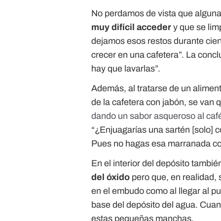
No perdamos de vista que alguna
muy difícil acceder
y que se limp
dejamos esos restos durante cie
crecer en una cafetera”. La conclu
hay que lavarlas”.
Además, al tratarse de un alime
de la cafetera con jabón, se van 
dando un sabor asqueroso al caf
“¿Enjuagarías una sartén [solo] 
Pues no hagas esa marranada con
En el interior del depósito tambi
del óxido
pero que, en realidad, 
en el embudo como al llegar al pun
base del depósito del agua. Cua
estas pequeñas manchas.