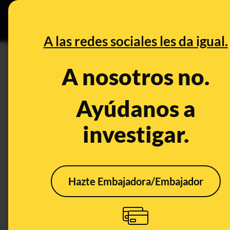
Especial C
DESINFO
PREB
A las redes sociales les da igual.
PREBUNKING
A nosotros no.
Sí hay que lavar las cafeteras 
Ayúdanos a
Alimentación
Publicado el
Apr 10
investigar.
Hazte Embajadora/Embajador