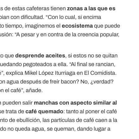
s de estas cafeteras tienen
zonas a las que es
ian con dificultad. “Con lo cual, si encima
rto tiempo, imaginemos el
ecosistema
que puede
sión: “A pesar y en contra de la creencia popular,
nto que
desprende aceites
, si estos no se quitan
quedando pegoteados a ella. “Al final se rancian,
é
”, explica Mikel López Iturriaga en El Comidista.
con agua después de freír bacon? No, ¿verdad?
 el café”, añade.
én pueden salir
manchas con aspecto similar al
se trata de
café quemado
: tanto al poner el café
to de ebullición, las partículas de café caen a la
ndo no queda agua, se queman, dando lugar a