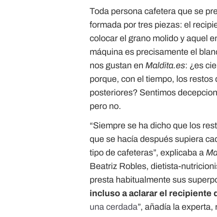
Toda persona cafetera que se prec
formada por tres piezas: el recipi
colocar el grano molido y aquel 
máquina es precisamente el blanc
nos gustan en
Maldita.es
: ¿es ci
porque, con el tiempo, los resto
posteriores? Sentimos decepciona
pero no.
“Siempre se ha dicho que los rest
que se hacía después supiera cad
tipo de cafeteras”, explicaba a
Ma
Beatriz Robles, dietista-nutricion
presta habitualmente sus superpo
incluso a aclarar el recipiente
una cerdada
”, añadía la experta,