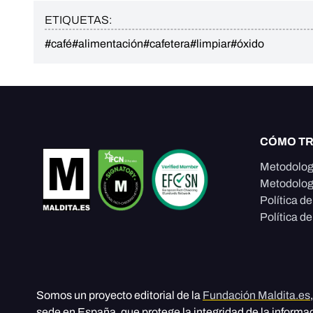
ETIQUETAS:
#café
#alimentación
#cafetera
#limpiar
#óxido
CÓMO T
Metodolog
Metodolog
Política d
Política de
Somos un proyecto editorial de la
Fundación Maldita.es
sede en España, que protege la integridad de la informa