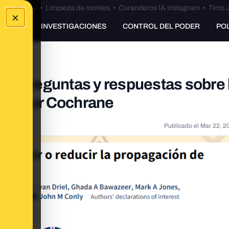
Bulos Ceuta
•
Limpieza de montes
•
Curanderos IA Instagram
•
Timo J
×
UNKING
INVESTIGACIONES
CONTROL DEL PODER
PO
ios: preguntas y respuestas sobre 
cada por Cochrane
Publicado el
Mar 22, 2