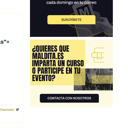
as"»
Channels: