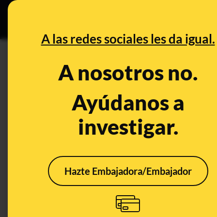
Grupos Ceuta
•
DESINFO
PREB
A las redes sociales les da igual.
PREBUNKING
A nosotros no.
Mascarillas y virus respirator
revisión de su eficacia publi
Ayúdanos a
investigar.
Ciencia
Salud
Hazte Embajadora/Embajador