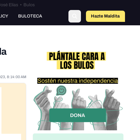
osé Elías
•
Bulos
o
LICY
BULOTECA
Hazte Maldit
a
la
023, 8:14:00 AM