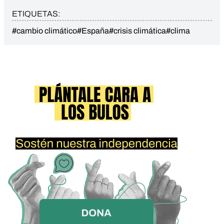
ETIQUETAS:
#cambio climático
#España
#crisis climática
#clima