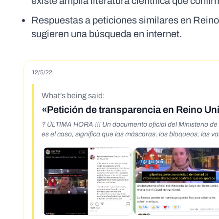
existe amplia literatura científica que conf
Respuestas a peticiones similares en Reino 
sugieren una búsqueda en internet.
12/5/22
What's being said:
«Petición de transparencia en Reino U
? ÚLTIMA HORA !!! Un documento oficial del Ministerio de Salud, del REINO UNIDO, revela que el COVID NUNCA EXISTIÓ. Ahora que este
es el caso, significa que las máscaras, los bloqueos, las