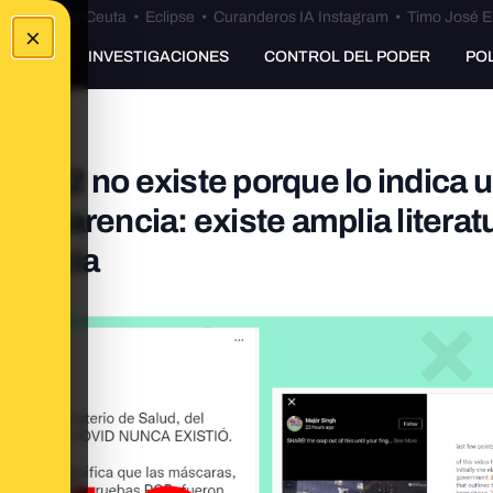
euta
•
Bulos Ceuta
•
Eclipse
•
Curanderos IA Instagram
•
Timo José E
×
UNKING
INVESTIGACIONES
CONTROL DEL PODER
PO
CoV-2 no existe porque lo indica 
ansparencia: existe amplia literat
stencia