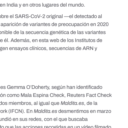
 en
India
y en otros lugares del mundo.
sobre el SARS-CoV-2 original —el detectado al
a aparición de variantes de preocupación en 2020
nible de la
secuencia genética de las variantes
 de él. Además, en
esta web de los Institutos de
gen ensayos clínicos, secuencias de ARN y
o es Gemma O’Doherty, según han identificado
ción como
Mala Espina Check
,
Reuters Fact Check
odos miembros, al igual que
Maldita.es
, de la
work
(IFCN). En
Maldita.es
desmentimos en marzo
fundió en sus redes, con el que buscaba
do que las acciones recogidas en un vídeo filmado