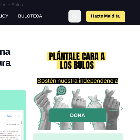
lías
•
Bulos
LICY
BULOTECA
Hazte Maldit
o
una
ura