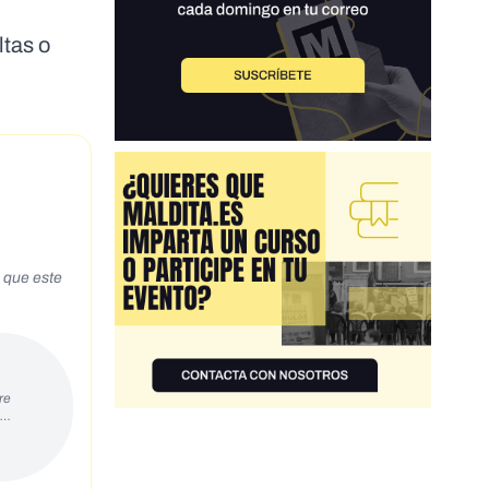
ltas o
re
s…