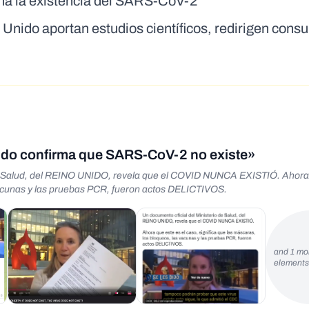
irma la existencia del SARS-CoV-2
Unido aportan estudios científicos, redirigen consu
nido confirma que SARS-CoV-2 no existe»
 vacunas y las pruebas PCR, fueron actos DELICTIVOS.
and 1 mo
element