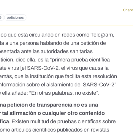
Chann
9
peticiones
deo que está circulando en redes como
Telegram
,
nta a una persona hablando de una petición de
sentada ante las autoridades sanitarias
ición, dice ella, es la “primera prueba científica
e virus [el SARS-CoV-2, el virus que causa la
más, que la institución que facilita esta resolución
información sobre el aislamiento del SARS-CoV-2”
ue ella añade: “En otras palabras, no existe”.
na petición de transparencia no es una
r tal afirmación o cualquier otro contenido
fica
. Existen multitud de pruebas científicas sobre
 como
artículos científicos publicados en revistas