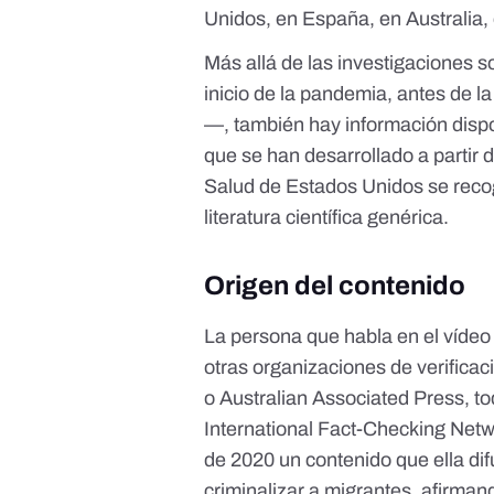
Unidos
, en
España
, en
Australia
,
Más allá de las investigaciones 
inicio de la pandemia, antes de l
—, también hay información dispo
que se han desarrollado a partir
Salud de Estados Unidos
se reco
literatura científica genérica.
Origen del contenido
La persona que habla en el víde
otras organizaciones de verifica
o
Australian Associated Press
, t
International Fact-Checking Net
de 2020
un contenido que ella di
criminalizar a migrantes, afirman