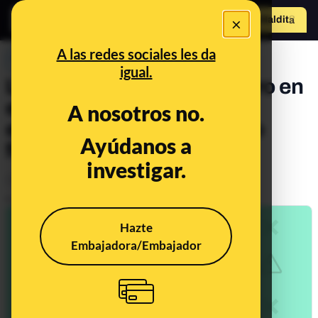
×
Hazte Maldit
o
Abrir menú
A las redes sociales les da
PREBUNKING
igual.
La ilusión óptica del ‘agujero en
expansión’: qué dice la
A nosotros no.
evidencia científica y cómo
Ayúdanos a
funciona
investigar.
Salud
Publicado el
Dec 2, 2022, 9:16:53 AM
Hazte
Embajadora/Embajador