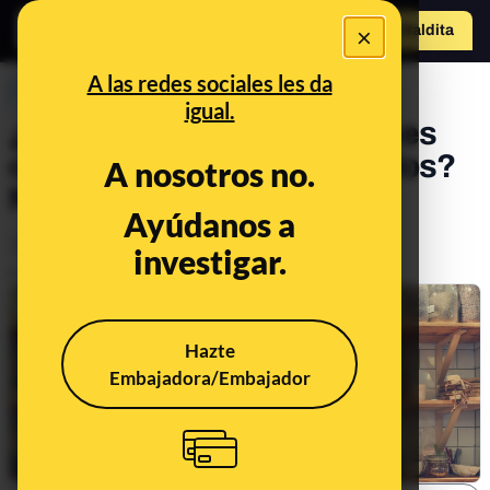
×
Hazte Maldit
a
Abrir menú
A las redes sociales les da
PREBUNKING
igual.
¿Hay que limpiar los envases
con agua antes de reciclarlos?
A nosotros no.
No es necesario
Ayúdanos a
Medio ambiente
investigar.
Publicado el
Oct 3, 2022, 9:14:00 AM
Hazte
Embajadora/Embajador