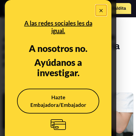
×
Hazte Maldit
a
Abrir menú
A las redes sociales les da
PREBUNKING
igual.
¿Dónde reciclar una caja de
pizza? Lo mejor es separar la
A nosotros no.
parte limpia de la que está
Ayúdanos a
manchada de grasa
investigar.
Medio ambiente
Publicado el
Aug 30, 2022, 9:14:00 AM
Actualizado el
Dec 30, 2022, 9:44:00 AM
Hazte
Embajadora/Embajador