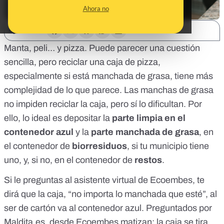
Ahora no
SHARE:
Manta, peli… y pizza. Puede parecer una cuestión
sencilla, pero reciclar una caja de pizza,
especialmente si está manchada de grasa, tiene más
complejidad de lo que parece. Las manchas de grasa
no impiden reciclar la caja, pero sí lo dificultan. Por
ello, lo ideal es depositar la
parte limpia en el
contenedor azul
y la
parte manchada de grasa
, en
el contenedor de
biorresiduos
, si tu municipio tiene
uno, y, si no, en el contenedor de
restos
.
Si le preguntas al
asistente virtual de Ecoembes
, te
dirá que la caja, “no importa lo manchada que esté”, al
ser de cartón va al contenedor azul. Preguntados por
Maldita.es, desde Ecoembes matizan: la caja se tira