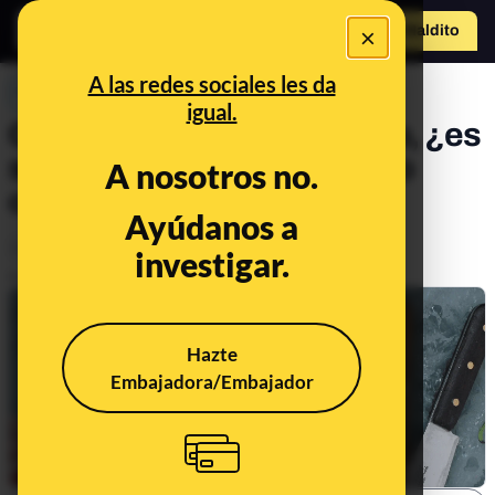
×
Hazte Maldit
o
Abrir menú
A las redes sociales les da
PREBUNKING
igual.
O las amas o las odias pero, ¿es
saludable comer vísceras o
A nosotros no.
casquería?
Ayúdanos a
Alimentación
investigar.
Publicado el
Aug 18, 2022, 3:47:35 PM
Hazte
Embajadora/Embajador