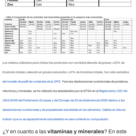
Los criterios utilizados para indicar los productos con cantidad elevada de grasas >30% de
Kcalorías totales y elevada en grasas saturadas >10% de Kcalorías totales, han sido extraídos
del modelo de perfil de nutrientes de la OPS
. P
ara las declaraciones nutricionales de proteínas,
vitaminas y minerales, se ha utilizado los establecidos por la EFSA en el
Reglamento (CE) No
1924/2006 del Parlamento Europeo y del Consejo de 20 de diciembre de 2006 relativo a las
declaraciones nutricionales y de propiedades saludables en los alimentos.
Celdas en blanco
indican que no es especialmente característico en ese nutriente su composición.
¿Y en cuanto a las
vitaminas y minerales
? En este