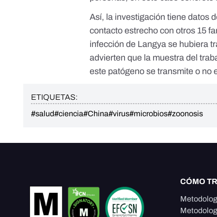
Así, la investigación tiene dato
contacto estrecho con otros 15 fa
infección de Langya se hubiera tr
advierten que la muestra del tra
este patógeno se transmite o no
ETIQUETAS:
#salud
#ciencia
#China
#virus
#microbios
#zoonosis
CÓMO T
Metodolog
Metodolog