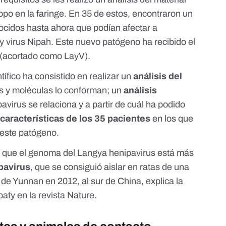
opo en la faringe. En 35 de estos, encontraron un
nocidos hasta ahora que podían afectar a
y
virus Nipah
. Este nuevo patógeno ha recibido el
(acortado como LayV).
ntífico ha consistido en realizar un
análisis del
s y moléculas lo conforman; un
análisis
pavirus se relaciona y a partir de cuál ha podido
 características de los 35 pacientes
en los que
 este patógeno.
ca que el genoma del Langya henipavirus está más
pavirus
, que se consiguió aislar en ratas de una
 de Yunnan en 2012, al sur de China,
explica la
paty en la revista Nature
.