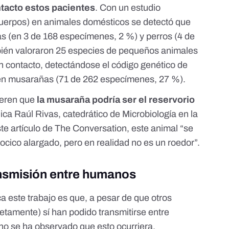
tacto estos pacientes
. Con un estudio
cuerpos) en animales domésticos se detectó que
as (en 3 de 168 especímenes, 2 %) y perros (4 de
bién valoraron 25 especies de pequeños animales
en contacto, detectándose el código genético de
 en musarañas (71 de 262 especímenes, 27 %).
ieren que
la musaraña podría ser el reservorio
ica Raúl Rivas, catedrático de Microbiología en la
te artículo de The Conversation
, este animal “se
cico alargado, pero en realidad no es un roedor”.
ansmisión entre humanos
a este trabajo es que, a pesar de que otros
retamente) sí han podido transmitirse entre
no se ha observado que esto ocurriera.