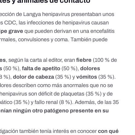
tes y animales de contacto
nfección de Langya henipavirus presentaban unos
os CDC
, las infecciones de henipavirus causan
ipe grave
que pueden derivan en una encefalitis
normales, convulsiones y coma. También puede
tes
, según la carta al editor, eran
fiebre
(100 % de
os
(50 %),
falta de apetito
(50 %),
dolores
8 %),
dolor de cabeza
(35 %) y
vómitos
(35 %).
adores describen como más anormales que no se
 henipavirus son déficit de plaquetas (35 %) y de
pático (35 %) y fallo renal (8 %). Además, de las 35
enían ningún otro patógeno presente en su
estigación también tenía interés en conocer
con qué