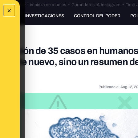
Bulos Ceuta
•
Limpieza de montes
•
Curanderos IA Instagram
•
Timo J
×
UNKING
INVESTIGACIONES
CONTROL DEL PODER
PO
 detección de 35 casos en humano
un brote nuevo, sino un resumen d
Publicado el
Aug 12, 2