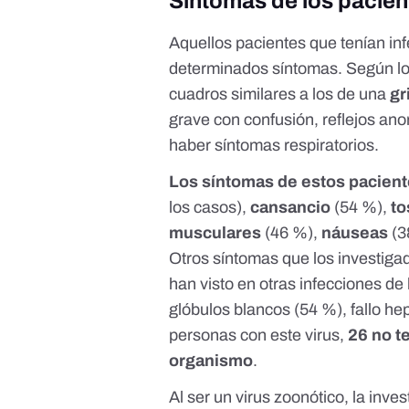
Síntomas de los pacien
Aquellos pacientes que tenían i
determinados síntomas.
Según l
cuadros similares a los de una
gr
grave con confusión, reflejos a
haber síntomas respiratorios.
Los síntomas de estos pacien
los casos),
cansancio
(54 %),
t
musculares
(46 %),
náuseas
(3
Otros síntomas que los investig
han visto en otras infecciones de
glóbulos blancos (54 %), fallo he
personas con este virus,
26 no t
organismo
.
Al ser un virus zoonótico, la inv