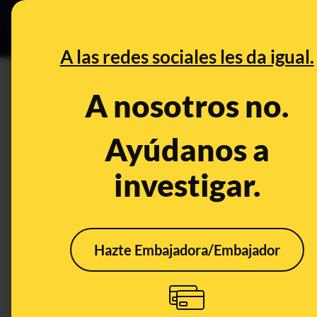
Grupos Ceuta
•
DESINFO
PREB
A las redes sociales les da igual.
PREBUNKING
A nosotros no.
Qué dice el artículo sobre la
henipavirus en China: no es 
Ayúdanos a
años de trabajo
investigar.
Ciencia
Salud
Hazte Embajadora/Embajador