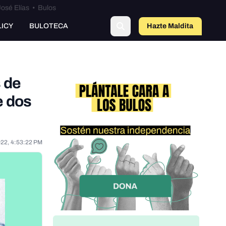
osé Elías
•
Bulos
LICY
BULOTECA
Hazte Maldit
a
s de
e dos
022, 4:53:22 PM