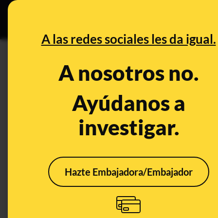
Especial C
DESINFO
PREB
A las redes sociales les da igual.
PREBUNKING
A nosotros no.
Por qué que se hayan registra
olas de calor no desmiente la c
Ayúdanos a
investigar.
Clima
Publicado el
Aug 3, 20
Hazte Embajadora/Embajador