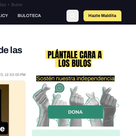
lías
•
Bulos
LICY
BULOTECA
Hazte Maldit
o
de las
23, 12:53:00 PM