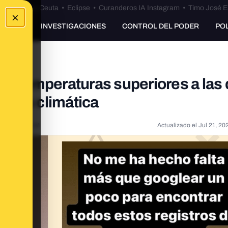
euta
•
Bulos Ceuta
•
Eclipse
•
Curanderos IA Instagram
•
Timo José E
×
UNKING
INVESTIGACIONES
CONTROL DEL PODER
PO
do temperaturas superiores a las 
risis climática
22, 8:14:00 AM
Actualizado el
Jul 21, 20