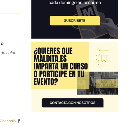
s»
 de calor
Channels: