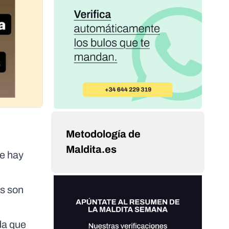
Metodología de
Maldita.es
ue hay
s son
da que