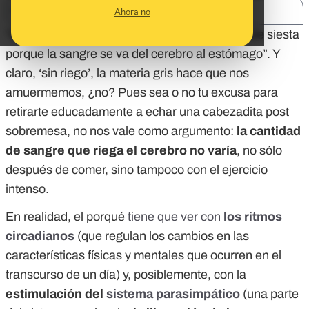
SHARE:
Ahora no
“Es que, claro, después de comer hay ganas de siesta
porque la sangre se va del cerebro al estómago”. Y
claro, ‘sin riego’, la materia gris hace que nos
amuermemos, ¿no? Pues sea o no tu excusa para
retirarte educadamente a echar una cabezadita post
sobremesa, no nos vale como argumento:
la cantidad
de sangre que riega el cerebro no varía
, no sólo
después de comer, sino tampoco con el ejercicio
intenso.
En realidad, el porqué
tiene que ver con
los ritmos
circadianos
(que regulan los cambios en las
características físicas y mentales que ocurren en el
transcurso de un día) y, posiblemente, con la
estimulación del
sistema parasimpático
(una parte