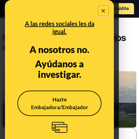
×
Hazte Maldit
o
Abrir menú
A las redes sociales les da
PREBUNKING
igual.
El impacto de los aeropuertos
en el medio ambiente
A nosotros no.
Consumo
Medio ambiente
Ayúdanos a
Publicado el
Jun 29, 2022, 7:14:00 AM
investigar.
Hazte
Embajadora/Embajador
SHARE: