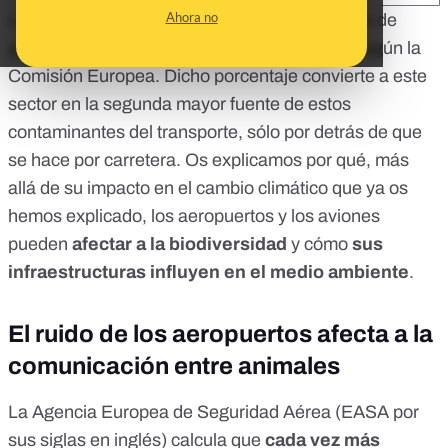
Ahora no
La
aviación
genera el 13,9% de las emisiones de
gases de efecto invernadero del transporte,
según la
Comisión Europea.
Dicho porcentaje convierte a este
sector en la segunda mayor fuente de estos
contaminantes del transporte, sólo por detrás de que
se hace por carretera. Os explicamos por qué,
más
allá de su impacto en el cambio climático
que ya os
hemos explicado, los aeropuertos y los aviones
pueden
afectar a la biodiversidad
y cómo
sus
infraestructuras influyen en el medio ambiente
.
El ruido de los aeropuertos afecta a la
comunicación entre animales
La
Agencia Europea de Seguridad Aérea
(EASA por
sus siglas en inglés) calcula que
cada vez más