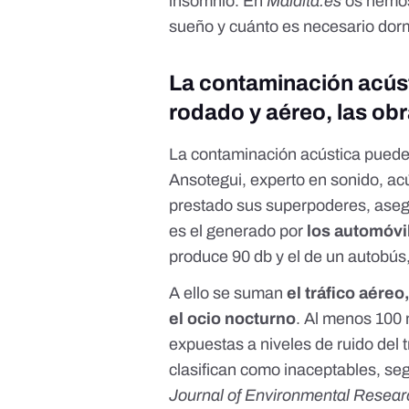
insomnio
. En
Maldita.es
os hemos
sueño y cuánto es necesario dorm
La contaminación acúst
rodado y aéreo, las obr
La contaminación acústica puede 
Ansotegui, experto en sonido, acú
prestado sus superpoderes, asegu
es el generado por
los automóvi
produce 90 db y el de un autobús
A ello se suman
el tráfico aéreo
el ocio nocturno
. Al menos 100 
expuestas a niveles de ruido del t
clasifican como inaceptables,
seg
Journal of Environmental Resear