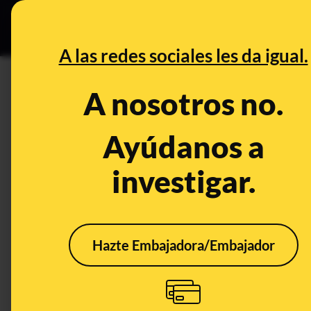
Grupos Ceuta
•
DESINFO
PREB
A las redes sociales les da igual.
PREBUNKING
A nosotros no.
Maldita contaminación acústic
y consejos para prevenirla
Ayúdanos a
investigar.
Consumo
Salud
Medio ambiente
Publica
Hazte Embajadora/Embajador