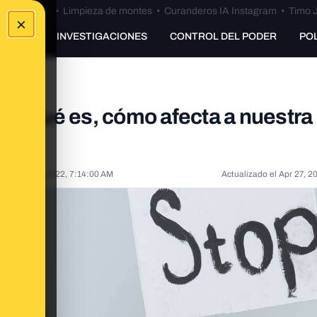
Bulos Ceuta
•
Limpieza de montes
•
Curanderos IA Instagram
•
Timo J
×
UNKING
INVESTIGACIONES
CONTROL DEL PODER
PO
a: qué es, cómo afecta a nuestra
do el
Feb 9, 2022, 7:14:00 AM
Actualizado el
Apr 27, 2