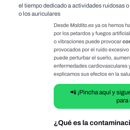
el tiempo dedicado a actividades ruidosas o 
o los auriculares
Desde
Maldita.es
ya os hemos h
por los petardos y fuegos artificia
o vibraciones puede provocar
co
provocados por el ruido excesivo 
puede perturbar el sueño, aument
enfermedades cardiovasculares y 
explicamos sus efectos en la sal
📲 ¡Pincha aquí y sig
para 
¿Qué es la contaminac