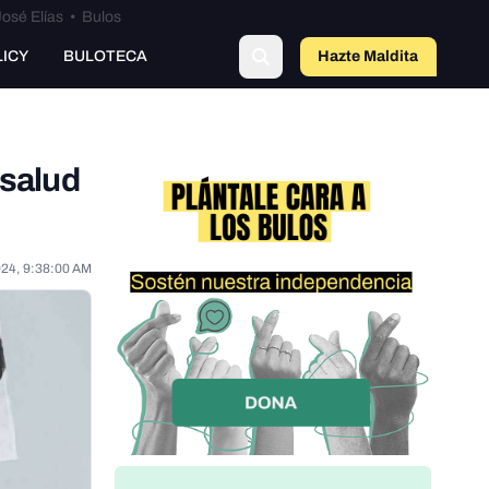
osé Elías
•
Bulos
LICY
BULOTECA
Hazte Maldit
o
 salud
024, 9:38:00 AM