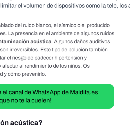
limitar el volumen de dispositivos como la tele, los
ablado del
ruido blanco
, el
sísmico
o
el producido
les
. La presencia en el ambiente
de algunos ruidos
ntaminación acústica
. Algunos daños auditivos
son irreversibles. Este tipo de polución también
ar el riesgo de padecer hipertensión y
afectar al rendimiento de los niños. Os
ud y cómo prevenirlo.
ue el canal de WhatsApp de Maldita.es
que no te la cuelen!
ión acústica?