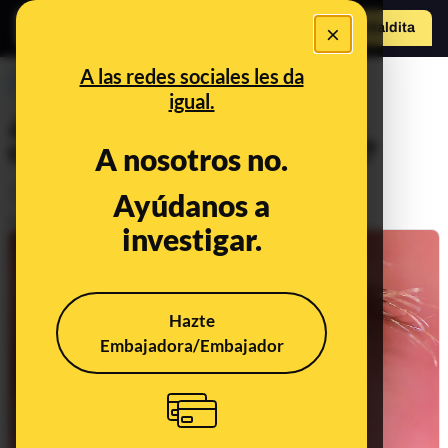
o
×
Hazte Maldit
a
Abrir menú
A las redes sociales les da
PREBUNKING
igual.
¿Puede la contaminación
causar derrames oculares?
A nosotros no.
Consumo
Salud
Ayúdanos a
Publicado el
Jun 20, 2022, 7:14:00 AM
investigar.
Hazte
Embajadora/Embajador