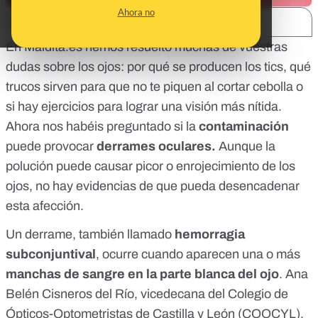
Ahora no
SHARE:
En Maldita.es hemos resuelto muchas de vuestras
dudas sobre los ojos:
por qué se producen los tics
,
qué
trucos sirven para que no te piquen al cortar cebolla
o
si hay ejercicios para lograr una visión más nítida
.
Ahora nos habéis preguntado si la
contaminación
puede provocar
derrames oculares.
Aunque la
polución puede causar picor o enrojecimiento de los
ojos
, no hay evidencias de que pueda desencadenar
esta afección.
Un derrame, también llamado
hemorragia
subconjuntival
, ocurre cuando aparecen una o más
manchas de sangre en la parte blanca del ojo
. Ana
Belén Cisneros del Río, vicedecana del
Colegio de
Ópticos-Optometristas de Castilla y León
(COOCYL),