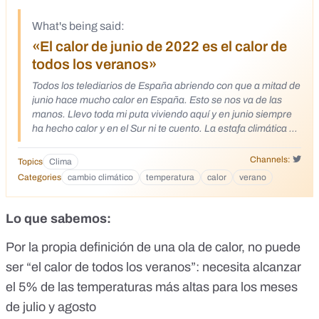
What's being said:
«El calor de junio de 2022 es el calor de
todos los veranos»
Todos los telediarios de España abriendo con que a mitad de
junio hace mucho calor en España. Esto se nos va de las
manos. Llevo toda mi puta viviendo aquí y en junio siempre
ha hecho calor y en el Sur ni te cuento. La estafa climática no
tiene fin y hay lerdos que lo compran.
https://twitter.com/la_coming/status/1535263784859848705
Channels:
Topics
Clima
Confío en que mi cuerpo sude para poder contrarrestar el
Categories
cambio climático
temperatura
calor
verano
calor. Nunca jamás en 3.5 M años hubo verano, es algo
nuevo para todos. Ánimo, juntos sudamos más fuerte.
https://x.com/Coloidesoxigeno/status/15362741977349529
Lo que sabemos:
60 Llega el verano y hace calor, lo nunca visto oiga.
https://x.com/Hectorj77/status/1536051945538039809 Ya
Por la propia definición de una ola de calor, no puede
no hay verano, hay olas de calor Ya no hay invierno, hay olas
ser “el calor de todos los veranos”: necesita alcanzar
de frio Ya no hay tormentas, hay ciclogénesis explosivas
el 5% de las temperaturas más altas para los meses
política del miedo para mentes débiles
https://x.com/Coloidesoxigeno/status/15359696606713364
de julio y agosto
48 Siempre ha hecho Calor a Mediados de Junio y en