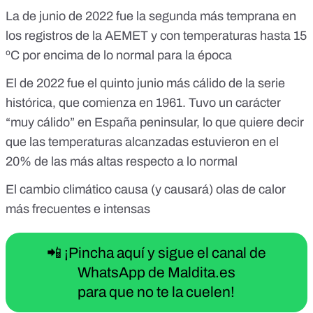
Europa parece q siempre también..... Otra cosa es q ahora
La de junio de 2022 fue la segunda más temprana en
lo dibujen en Rojo intenso para llamar la atención a los q solo
los registros de la AEMET y con temperaturas hasta 15
se quedan con los colores !!! #TodoEsCiclico
https://x.com/STesla3/status/1536278968374018052
ºC por encima de lo normal para la época
El de 2022 fue el quinto junio más cálido de la serie
histórica, que comienza en 1961. Tuvo un carácter
“muy cálido” en España peninsular, lo que quiere decir
que las temperaturas alcanzadas estuvieron en el
20% de las más altas respecto a lo normal
El cambio climático causa (y causará) olas de calor
más frecuentes e intensas
📲 ¡Pincha aquí y sigue el canal de
WhatsApp de Maldita.es
para que no te la cuelen!