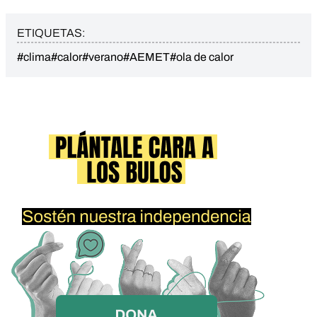
ETIQUETAS:
#clima
#calor
#verano
#AEMET
#ola de calor