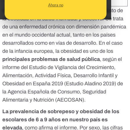
SHARE:
Ahora no
En
Maldita.es
ya hemos hablado del
gran impacto de
la obesidad en la salud individual y colectiva
. Se trata
de una
enfermedad crónica
con dimensión pandémica
en el mundo occidental actual,
tanto en los países
desarrollados como en vías de desarrollo
. En el caso
de la infancia europea, la obesidad es uno de los
principales problemas de salud pública
, según el
informe del Estudio de Vigilancia del Crecimiento,
Alimentación, Actividad Física, Desarrollo Infantil y
Obesidad en España 2019 (
Estudio Aladino 2019
) de
la Agencia Española de Consumo, Seguridad
Alimentaria y Nutrición (AECOSAN).
La prevalencia de sobrepeso y obesidad de los
escolares de 6 a 9 años en nuestro país es
elevada
, como afirma
el informe
. Por sexo, las cifras