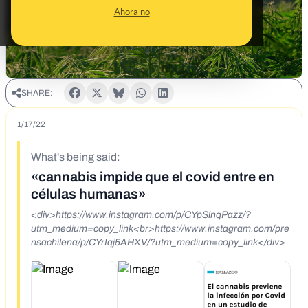
Ahora no
SHARE:
1/17/22
What's being said:
«cannabis impide que el covid entre en
células humanas»
<div>https://www.instagram.com/p/CYpSlnqPazz/?
utm_medium=copy_link<br>https://www.instagram.com/pre
nsachilena/p/CYrIqj5AHXV/?utm_medium=copy_link</div>