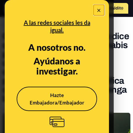
×
Hazte Maldit
o
Abrir menú
A las redes sociales les da
PREBUNKING
igual.
Cuidado con el estudio que dice
que componentes del cannabis
A nosotros no.
podrían impedir que el
Ayúdanos a
coronavirus entre en las
investigar.
células: es un estudio
preliminar in vitro y no significa
que fumar marihuana prevenga
Hazte
la COVID-19
Embajadora/Embajador
Publicado el
Jan 24, 2022, 5:40:06 PM