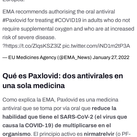
EMA recommends authorising the oral antiviral
#Paxlovid
for treating
#COVID19
in adults who do not
require supplemental oxygen and who are at increased
risk of severe disease.
?
https://t.co/ZlqsKSZ3lZ
pic.twitter.com/iND1m2tP3A
— EU Medicines Agency (@EMA_News)
January 27, 2022
Qué es Paxlovid: dos antivirales en
una sola medicina
Como
explica la EMA
, Paxlovid es una medicina
antiviral que se toma por vía oral que
reduce la
habilidad que tiene el SARS-CoV-2 (el virus que
causa la COVID-19) de multiplicarse en el
organismo
. El principio activo es
nirmatrelvir
(o PF-