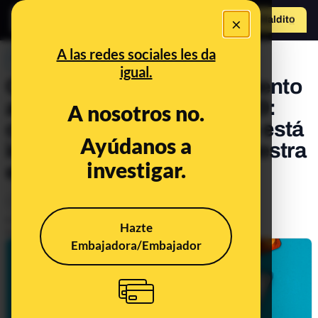
×
Hazte Maldit
o
Abrir menú
A las redes sociales les da
PREBUNKING
igual.
Qué es Paxlovid, el tratamiento
antiviral contra la COVID-19:
A nosotros no.
cómo funciona, para quién está
Ayúdanos a
indicado y qué eficacia muestra
investigar.
en ensayos clínicos
Ciencia
Salud
Publicado el
Jan 17, 2022, 9:08:25 AM
Hazte
Actualizado el
Jan 17, 2022, 9:10:46 AM
Embajadora/Embajador