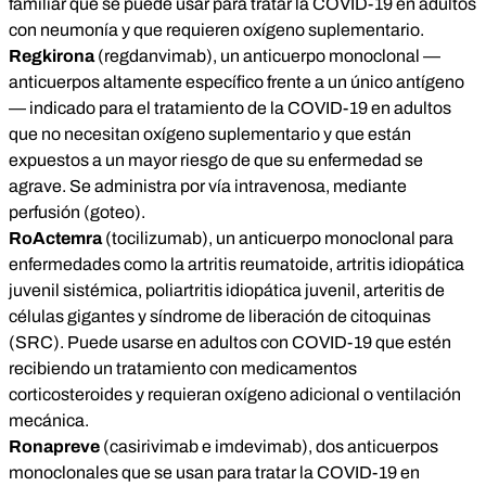
familiar que se puede usar para tratar la COVID-19 en adultos
con neumonía y que requieren oxígeno suplementario.
Regkirona
(regdanvimab), un
anticuerpo monoclonal
—
anticuerpos altamente específico frente a un único antígeno
— indicado para el tratamiento de la COVID-19 en adultos
que no necesitan oxígeno suplementario y que están
expuestos a un mayor riesgo de que su enfermedad se
agrave. Se administra por vía intravenosa, mediante
perfusión (goteo).
RoActemra
(tocilizumab), un anticuerpo monoclonal para
enfermedades como la artritis reumatoide, artritis idiopática
juvenil sistémica, poliartritis idiopática juvenil, arteritis de
células gigantes y síndrome de liberación de citoquinas
(SRC).
Puede usarse en adultos con COVID-19
que estén
recibiendo un tratamiento con medicamentos
corticosteroides y requieran oxígeno adicional o ventilación
mecánica.
Ronapreve
(casirivimab e imdevimab), dos anticuerpos
monoclonales que se usan para tratar la COVID-19 en