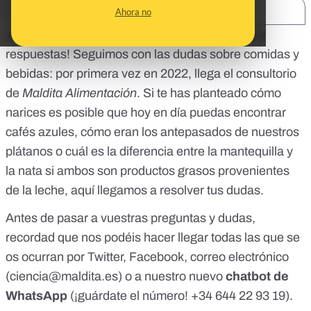
SHARE:
Ahora no
¡Año nuevo, viernes nuevo, nuevas preguntas y
respuestas! Seguimos con las dudas sobre comidas y
bebidas: por primera vez en 2022, llega el consultorio
de
Maldita Alimentación
. Si te has planteado cómo
narices es posible que hoy en día puedas encontrar
cafés azules, cómo eran los antepasados de nuestros
plátanos o cuál es la diferencia entre la mantequilla y
la nata si ambos son productos grasos provenientes
de la leche, aquí llegamos a resolver tus dudas.
Antes de pasar a vuestras preguntas y dudas,
recordad que nos podéis hacer llegar todas las que se
os ocurran por
Twitter
,
Facebook
, correo electrónico
(
ciencia@maldita.es
) o a nuestro nuevo
chatbot de
WhatsApp
(¡guárdate el número!
+34 644 22 93 19
).