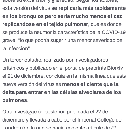
sobre su expansión y gravedad. Según los autores,
esta versión del virus
se replicaría más rápidamente
en los bronquios pero sería mucho menos eficaz
replicándose en el tejido pulmonar
, que es donde
se produce la neumonía característica de la COVID-19
grave, "lo que podría sugerir una menor severidad de
la infección".
Un
tercer estudio
, realizado por investigadores
británicos y publicado en el portal de preprints Biorxiv
el 21 de diciembre, concluía en la misma línea que esta
nueva versión del virus es
menos eficiente que la
delta para entrar en las células alveolares de los
pulmones
.
Otra investigación
posterior, publicada el 22 de
diciembre y llevada a cabo por el Imperial College de
Londres (de la que se hacía eco
este artículo de
El