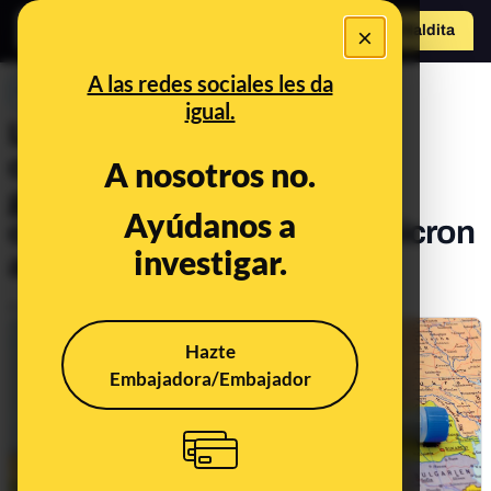
×
Hazte Maldit
o
Abrir menú
A las redes sociales les da
PREBUNKING
igual.
Lo que las evidencias
científicas nos dicen de la
A nosotros no.
gravedad de la COVID-19
Ayúdanos a
causada por la variante ómicron
investigar.
a 24 de diciembre
Publicado el
Dec 24, 2021, 11:53:10 AM
Hazte
Embajadora/Embajador