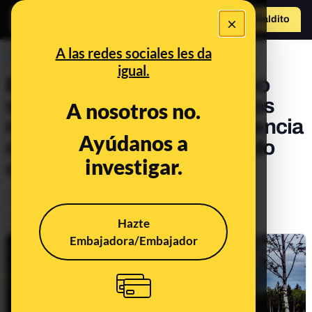
×
Hazte Maldit
o
Abrir menú
A las redes sociales les da
PREBUNKING
igual.
Bulos y afirmaciones que no
sostienen los datos y que los
A nosotros no.
negacionistas de la emergencia
Ayúdanos a
climática te están intentando
investigar.
colar
Medio ambiente
Publicado el
Sep 24, 2019, 9:57:05 AM
Hazte
Actualizado el
Oct 24, 2021, 11:02:00 AM
Embajadora/Embajador