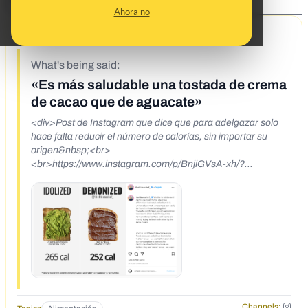
SHARE:
Ahora no
2/11/22
What's being said:
«Es más saludable una tostada de crema
de cacao que de aguacate»
<div>Post de Instagram que dice que para adelgazar solo
hace falta reducir el número de calorías, sin importar su
origen&nbsp;<br>
<br>https://www.instagram.com/p/BnjiGVsA-xh/?
utm_source=ig_embed<br><br></div>
Channels: