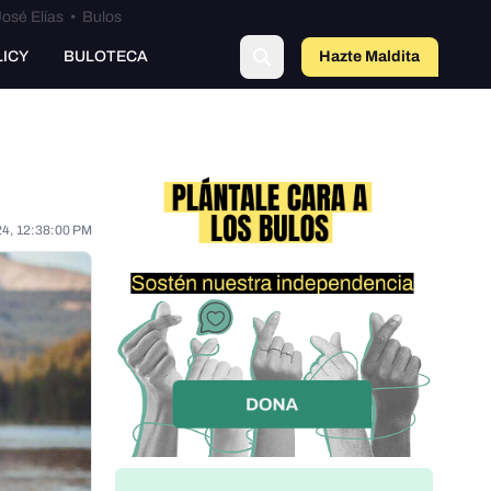
osé Elías
•
Bulos
LICY
BULOTECA
Hazte Maldit
o
24, 12:38:00 PM