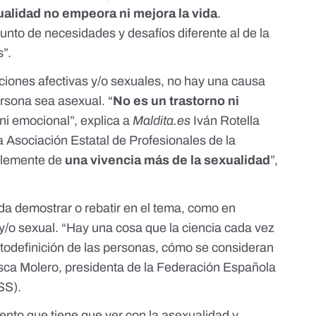
ualidad no empeora ni mejora la vida
.
nto de necesidades y desafíos diferente al de la
s”.
taciones afectivas y/o sexuales, no hay una causa
rsona sea asexual. “
No es un trastorno ni
 ni emocional”, explica a
Maldita.es
Iván Rotella
a Asociación Estatal de Profesionales de la
plemente de
una vivencia más de la sexualidad
”,
a demostrar o rebatir en el tema, como en
 y/o sexual. “Hay una cosa que la ciencia cada vez
utodefinición de las personas, cómo se consideran
sca Molero
, presidenta de la Federación Española
SS).
nto que tiene que ver con la asexualidad y