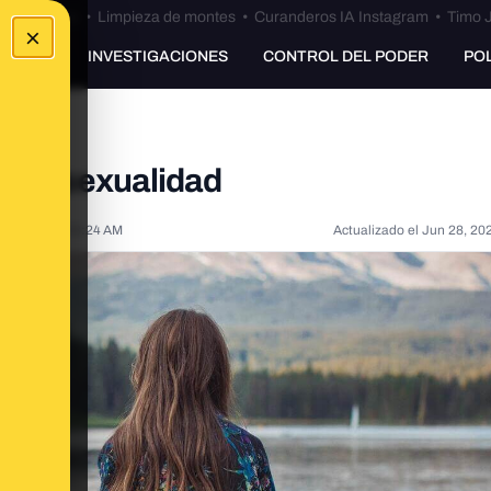
Bulos Ceuta
•
Limpieza de montes
•
Curanderos IA Instagram
•
Timo J
×
UNKING
INVESTIGACIONES
CONTROL DEL PODER
PO
 la asexualidad
4, 2021, 11:53:24 AM
Actualizado el
Jun 28, 20