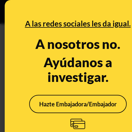
Grupos Ceuta
•
DESINFO
PREB
A las redes sociales les da igual.
PREBUNKING
A nosotros no.
Preguntas y respuestas sobre
Ayúdanos a
Sexualidad
Salud
Publicado el
Oct 
investigar.
Hazte Embajadora/Embajador