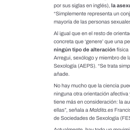
por sus siglas en inglés),
la asex
“Simplemente representa un conju
mayoría de las personas sexuale
Al igual que en el resto de orien
concreta que ‘genere’ que una pe
ningún tipo de alteración
física
Arregui
, sexólogo y miembro de l
Sexología (AEPS). “Se trata sim
añade.
No hay mucho que la ciencia pued
ninguna otra orientación afectiva
tiene más en consideración: la a
ellas”, señala a
Maldita.es
Franci
de Sociedades de Sexología (FE
Actualmente, hay todo un movimie