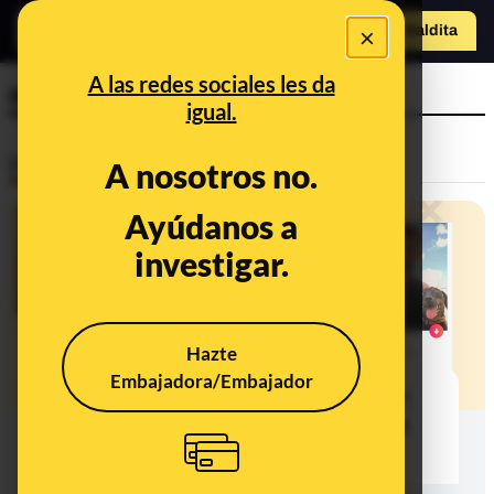
o
×
Hazte Maldit
a
Abrir menú
A las redes sociales les da
amor
igual.
Desinfo
A nosotros no.
Ayúdanos a
investigar.
Hazte
Embajadora/Embajador
Timos que se aprovechan del amor:
cómo los estafadores actúan en las
plataformas de citas