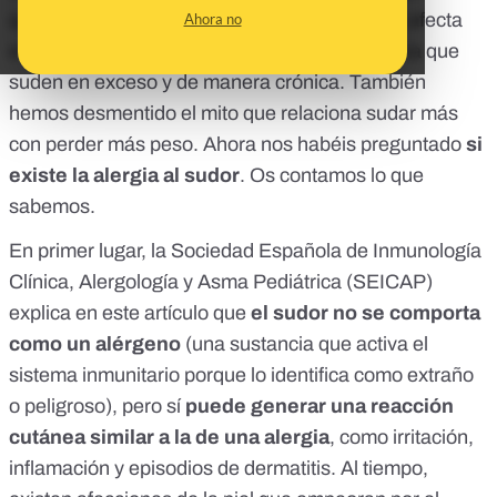
que sufren de hiperhidrosis
, un problema que afecta
Ahora no
entre al 1 y el 5% de la población y que provoca que
suden en exceso y de manera crónica. También
hemos
desmentido el mito que relaciona sudar más
con perder más peso
. Ahora nos habéis preguntado
si
existe la
alergia
al sudor
. Os contamos lo que
sabemos.
En primer lugar, la Sociedad Española de Inmunología
Clínica, Alergología y Asma Pediátrica (SEICAP)
explica en este artículo
que
el sudor no se comporta
como un alérgeno
(una sustancia que activa el
sistema inmunitario porque lo identifica como extraño
o peligroso), pero sí
puede generar una reacción
cutánea similar a la de una alergia
, como irritación,
inflamación y episodios de dermatitis. Al tiempo,