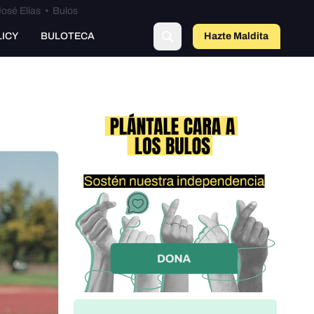
osé Elías
•
Bulos
LICY
BULOTECA
Hazte Maldit
a