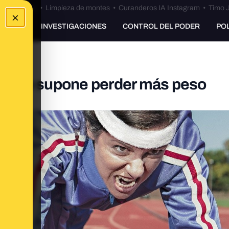
Bulos Ceuta
•
Limpieza de montes
•
Curanderos IA Instagram
•
Timo J
×
UNKING
INVESTIGACIONES
CONTROL DEL PODER
PO
icio no supone perder más peso