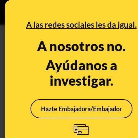
Grupos Ceuta
•
DESINFO
PREB
A las redes sociales les da igual.
PREBUNKING
A nosotros no.
No, sudar más al hacer ejerc
Ayúdanos a
Publicado el
Jan 6, 2020, 6:14:00 PM
investigar.
Hazte Embajadora/Embajador