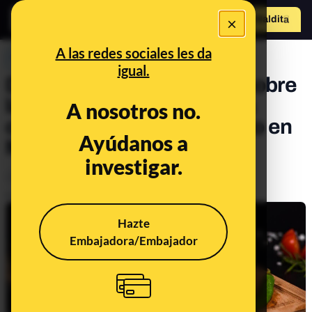
×
Hazte Maldit
o
Abrir menú
A las redes sociales les da
PREBUNKING
igual.
De su color a sus efectos sobre
la salud: las cosas sobre la
A nosotros no.
carne que hemos explicado en
Ayúdanos a
Maldita Ciencia
investigar.
Alimentación
Publicado el
Sep 8, 2021, 2:09:09 PM
Hazte
Embajadora/Embajador