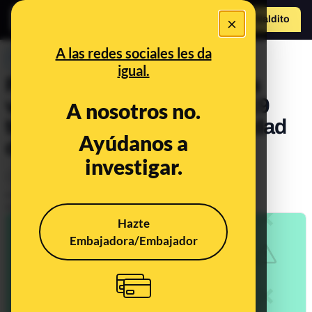
×
Hazte Maldit
o
Abrir menú
A las redes sociales les da
PREBUNKING
igual.
Por qué no es cierto que las
vacunas contra la COVID-19
A nosotros no.
tengan una tasa de mortalidad
Ayúdanos a
del 33% *
investigar.
Ciencia
Salud
Publicado el
Aug 13, 2020, 3:53:57 PM
Actualizado el
May 27, 2021, 5:55:00 PM
Hazte
Embajadora/Embajador