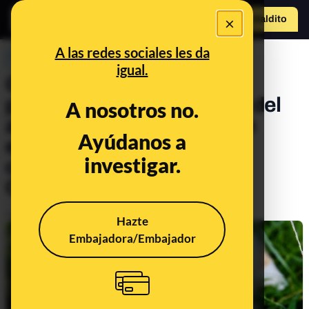
×
Hazte Maldit
o
Abrir menú
A las redes sociales les da
PREBUNKING
igual.
Gatos de tres colores,
propiedades nutricionales del
A nosotros no.
aceite de colza y género en
Ayúdanos a
ensayos clínicos. Llega el
investigar.
consultorio 141º a Maldita
Ciencia
Publicado el
Apr 30, 2021, 9:13:00 AM
Hazte
Embajadora/Embajador