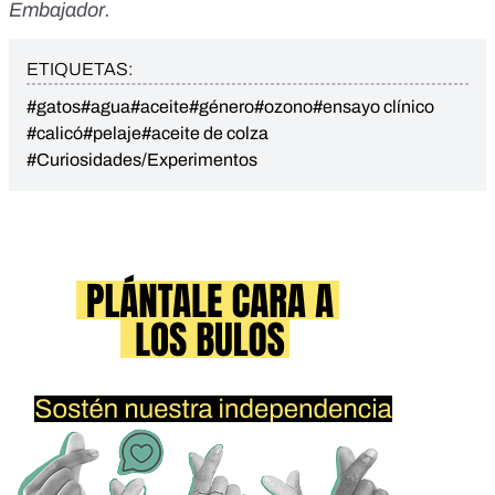
Embajador
.
ETIQUETAS:
#gatos
#agua
#aceite
#género
#ozono
#ensayo clínico
#calicó
#pelaje
#aceite de colza
#Curiosidades/Experimentos