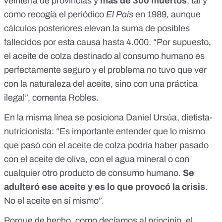
veintena de provincias y
más de 300 muertos
,
tal y
como recogía el periódico
El País
en 1989
,
aunque
cálculos posteriores elevan la suma de
posibles
fallecidos por esta causa hasta 4.000
. “Por supuesto,
el aceite de colza destinado al consumo humano es
perfectamente seguro y el problema no tuvo que ver
con la naturaleza del aceite, sino con una práctica
ilegal”, comenta Robles.
En la misma línea se posiciona
Daniel Ursúa
, dietista-
nutricionista: “Es importante entender que lo mismo
que pasó con el aceite de colza podría haber pasado
con el aceite de oliva, con el agua mineral o con
cualquier otro producto de consumo humano.
Se
adulteró ese aceite y es lo que provocó la crisis
.
No el aceite en sí mismo”.
Porque de hecho, como decíamos al principio, el