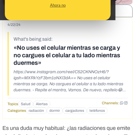
Ahora no
SHARE:
4/22/24
What's being said:
«No uses el celular mientras se carga y
no cargues el celular a tu lado mientras
duermes»
https://www.instagram.com/reel/C52CKNNOzH6/?
igsh=MXRkYzF3bm1oNXl3dA== No uses el celular
mientras se carga. No cargues el celular a tu lado mientras
duermes. - Repite el mantra, Vamos. De nuevo, repítelo😂💃
Una vez más🏋️ Tú puedes!😂 - Breve recordatorio: si estás
leyendo esto con el celular enchufado… desenchúfalo!😁✌️ -
Channels:
Topics
Salud
Alertas
Créditos a @supervivir_chile por la gran asesoría que recibí
Categories
radiación
dormir
cargadores
teléfonos
hoy en mi hogar, faltan detalles, pero se que estoy en zona
segura😎🕺🚫 📡 - Instrumento: medidor de campos
eléctricos y magnéticos de baja frecuencia Gigahertz-
Es una duda muy habitual: ¿las radiaciones que emite
Solutions NFA1000. Cuenta con la precisión necesaria para