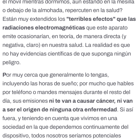
el móvil mientras dormimos, aun estando en la mesilla
realizar mediciones de campos de baja frecuencia siguiendo
o debajo de la almohada, repercuten en la salud?
los criterios de la TCO y bioconstrucción (IBN/SBM). - Los
campos eléctricos y magnéticos de baja frecuencia
Están muy extendidos los
"terribles efectos" que las
aumentan la tensión inducida del cuerpo lo que se traduce
radiaciones electromagnéticas
que este aparato
en inflamación de bajo grado y estrés oxidativo. Esta tensión
se puede medir con un multímetro digital de alta
emite ocasionarían, en teoría, de manera directa (y
sensibilidad, un electrodo, un cable de puesta a tierra y una
negativa, claro) en nuestra salud. La realidad es que
pinza. Medir esta tensión inducida es una forma de
no hay evidencias científicas de que suponga ningún
proporcionar información sobre el impacto de los campos
eléctricos en el cuerpo humano y es justamente lo que
peligro.
hicimos luego de grabar el video (medimos la tensión en mi
cuerpo pero no pude grabar porque obviamente no podía
P
or muy cerca que generalmente lo tengas,
estar con el celular) y el aumento -así como en el video- fue
incluyendo las horas de sueño; por mucho que hables
exponencial (clínicamente aumentó mi frecuencia cardiaca
de 53 a 85 lpm)
por teléfono o mandes mensajes durante el resto del
día, sus emisiones
ni te van a causar cáncer, ni van
a ser el origen de ninguna otra enfermedad
. Si así
fuera, y teniendo en cuenta que vivimos en una
sociedad en la que dependemos continuamente del
dispositivo, todos nosotros seríamos potenciales