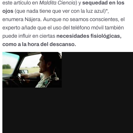
este artículo
en
Maldita Ciencia
) y
sequedad en los
ojos
(que nada tiene que ver con la
luz azul
)",
enumera Nájera. Aunque no seamos conscientes, el
experto añade que el uso del teléfono móvil también
puede influir en ciertas
necesidades fisiológicas,
como a la hora del descanso.