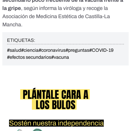
secundario poco frecuente de la vacuna frente a
la gripe
, según informa la viróloga y
recoge la
Asociación de Medicina Estética de Castilla-La
Mancha.
ETIQUETAS:
#salud
#ciencia
#coronavirus
#preguntas
#COVID-19
#efectos secundarios
#vacuna