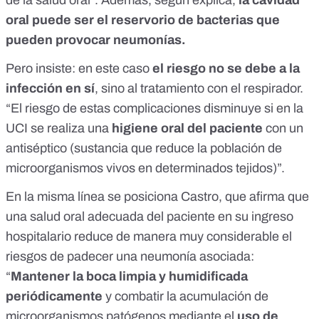
de la salud oral”. Además, según explica,
la cavidad
oral puede ser el reservorio de bacterias que
pueden provocar neumonías.
Pero insiste: en este caso
el riesgo no se debe a la
infección en sí
, sino al tratamiento con el respirador.
“
El riesgo de estas complicaciones disminuye si en la
UCI se realiza una
higiene oral del paciente
con un
antiséptico
(sustancia que reduce la población de
microorganismos vivos en determinados tejidos)”.
En la misma línea se posiciona Castro, que afirma que
una salud oral adecuada del paciente en su ingreso
hospitalario reduce de manera muy considerable el
riesgos de padecer una neumonía asociada:
“
Mantener la boca limpia y humidificada
periódicamente
y combatir la acumulación de
microorganismos patógenos mediante el
uso de