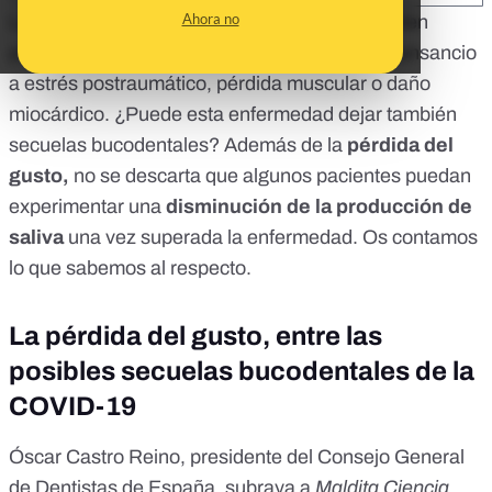
Ahora no
Los pacientes que superan la COVID-19 pueden
padecer un amplio abanico de secuelas:
de cansancio
a estrés postraumático, pérdida muscular o daño
miocárdico.
¿Puede esta enfermedad dejar también
secuelas bucodentales? Además de la
pérdida del
gusto,
no se descarta que algunos pacientes puedan
experimentar una
disminución de la producción de
saliva
una vez superada la enfermedad. Os contamos
lo que sabemos al respecto.
La pérdida del gusto, entre las
posibles secuelas bucodentales de la
COVID-19
Óscar Castro Reino, presidente del
Consejo General
de Dentistas de España
, subraya a
Maldita Ciencia