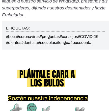
lleguen a nuestro servicio de Whatsapp
,
préstanos tus
superpoderes
, difunde nuestros desmentidos y
hazte
Embajador
.
ETIQUETAS:
#boca
#coronavirus
#preguntas
#consejos
#COVID-19
#dientes
#dentista
#secuelas
#lengua
#bucodental