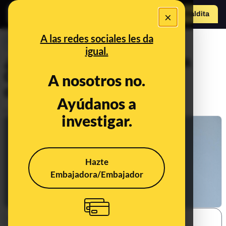
×
Hazte Maldit
o
Abrir menú
A las redes sociales les da
PREBUNKING
igual.
¿Qué problemas provoca la
COVID-19 en la boca, los
A nosotros no.
dientes y la lengua?
Ayúdanos a
Publicado el
Nov 11, 2020, 7:32:00 AM
investigar.
Hazte
Embajadora/Embajador
SHARE: