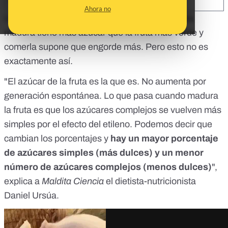
SHARE:
Ahora no
Una frase que quizás hayas oído es que la fruta
madura tiene más azúcar que la fruta más verde y
comerla supone que engorde más. Pero esto no es
exactamente así.
"El azúcar de la fruta es la que es. No aumenta por
generación espontánea. Lo que pasa cuando madura
la fruta es que los azúcares complejos se vuelven más
simples por el efecto del etileno. Podemos decir que
cambian los porcentajes y
hay un mayor porcentaje
de azúcares simples (más dulces) y un menor
número de azúcares complejos (menos dulces)
",
explica a
Maldita Ciencia
el dietista-nutricionista
Daniel Ursúa.