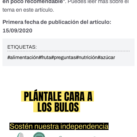
en poco recomendable
". Puedes leer más sobre el
tema en
este artículo
.
Primera fecha de publicación del artículo:
15/09/2020
ETIQUETAS:
#alimentación
#fruta
#preguntas
#nutrición
#azúcar