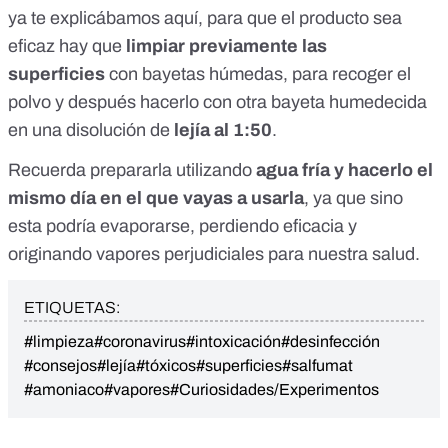
ya te explicábamos
aquí
, para que el producto sea
eficaz hay que
limpiar previamente las
superficies
con bayetas húmedas, para recoger el
polvo y después hacerlo con otra bayeta humedecida
en una disolución de
lejía al 1:50
.
Recuerda prepararla utilizando
agua fría y hacerlo el
mismo día en el que vayas a usarla
, ya que sino
esta podría evaporarse, perdiendo eficacia y
originando vapores perjudiciales para nuestra salud.
ETIQUETAS:
#limpieza
#coronavirus
#intoxicación
#desinfección
#consejos
#lejía
#tóxicos
#superficies
#salfumat
#amoniaco
#vapores
#Curiosidades/Experimentos