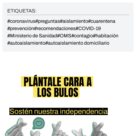
ETIQUETAS:
#coronavirus
#preguntas
#aislamiento
#cuarentena
#prevención
#recomendaciones
#COVID-19
#Ministerio de Sanidad
#OMS
#contagio
#habitación
#autoaislamiento
#autoaislamiento domiciliario