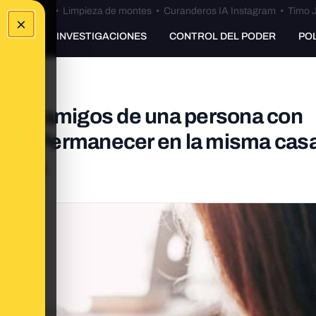
Bulos Ceuta
•
Limpieza de montes
•
Curanderos IA Instagram
•
Timo J
×
UNKING
INVESTIGACIONES
CONTROL DEL PODER
PO
res o amigos de una persona con
 ella? Permanecer en la misma cas
iados