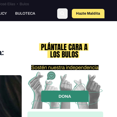
osé Elías
•
Bulos
o
LICY
BULOTECA
Hazte Maldit
a
a: