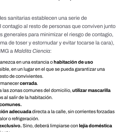
ades sanitarias establecen una serie de
 el contagio al resto de personas que conviven junto
s generales para minimizar el riesgo de contagio,
a de toser y estornudar y evitar tocarse la cara),
SEMG a
Maldita Ciencia
:
manezca en una estancia o
habitación de uso
sible, en un lugar en el que se pueda garantizar una
esto de convivientes.
ermanecer
cerrada
.
 a las zonas comunes del domicilio,
utilizar mascarilla
 al salir de la habitación.
s comunes.
ación adecuada
directa a la calle, sin corrientes forzadas
lor o refrigeración.
exclusivo.
Sino, deberá limpiarse con
lejía doméstica