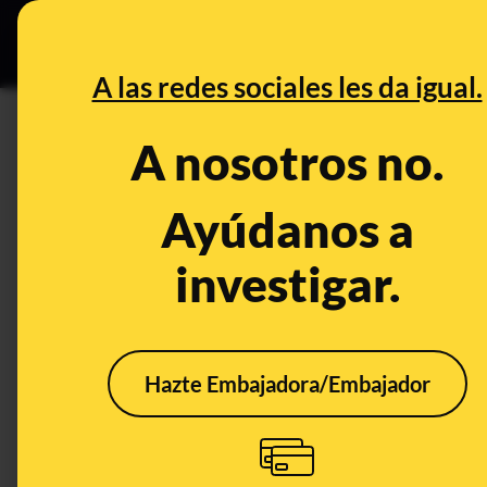
Grupos Ceuta
•
DESINFO
PREB
A las redes sociales les da igual.
PREBUNKING
A nosotros no.
¿Qué deben hacer los familia
coronavirus si viven con él o
Ayúdanos a
también podrían estar contag
investigar.
Publicado el
Mar 21, 2020, 9:05:00 AM
Hazte Embajadora/Embajador