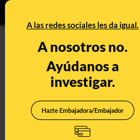
Grupos Ceuta
•
DESINFO
PREB
A las redes sociales les da igual.
PREBUNKING
A nosotros no.
No, ni el laurel es un 'supera
sustituto de antibióticos ni 
Ayúdanos a
investigar.
Publicado el
Feb 25, 2020, 6:14:00 AM
Hazte Embajadora/Embajador