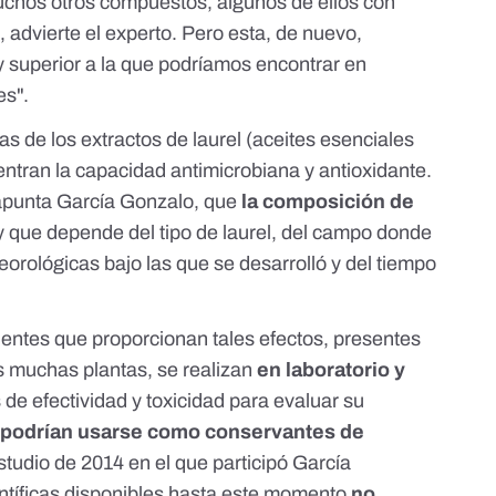
uchos otros compuestos, algunos de ellos con
, advierte el experto. Pero esta, de nuevo,
y superior a la que podríamos encontrar en
es".
 de los extractos de laurel (
aceites esenciales
entran la capacidad
antimicrobiana y antioxidante
.
apunta García Gonzalo, que
la composición de
 que depende del tipo de laurel, del campo donde
eorológicas bajo las que se desarrolló y del tiempo
entes que proporcionan tales efectos, presentes
as muchas plantas, se realizan
en laboratorio y
 de efectividad y toxicidad para evaluar su
s
podrían usarse como conservantes de
studio
de 2014 en el que participó García
entíficas disponibles hasta este momento
no