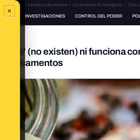
Bulos Ceuta
•
Limpieza de montes
•
Curanderos IA Instagram
•
Timo J
×
UNKING
INVESTIGACIONES
CONTROL DEL PODER
PO
limento' (no existen) ni funciona c
de medicamentos