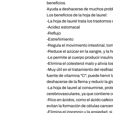
beneficios.
Ayuda a deshacerse de muchos probl
Los beneficios de la hoja de laurel:
-La hoja de laurel trata los trastornos
-Acidez estomacal
-Reflujo
-Estreñimiento
-Regula el movimiento intestinal, tom
-Reduce el azúcar en la sangre, y la h
-Le permite al cuerpo producir insulin
-Elimina el colesterol malo y alivia los
-Muy útil en el tratamiento del resfria
fuente de vitamina "C", puede hervir l
deshacerse de la flema y reducir la gr
-La hoja de laurel al consumirse, pro
cerebrovasculares, ya que contiene 
-Rico en ácidos, como el ácido cafeic
evitan la formación de células cancer
-Elimina el insomnio y la ansiedad, s