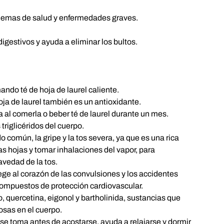
emas de salud y enfermedades graves.
 digestivos y ayuda a eliminar los bultos.
ando té de hoja de laurel caliente.
oja de laurel también es un antioxidante.
a al comerla o beber té de laurel durante un mes.
 triglicéridos del cuerpo.
do común, la gripe y la tos severa, ya que es una rica
as hojas y tomar inhalaciones del vapor, para
avedad de la tos.
tege al corazón de las convulsiones y los accidentes
compuestos de protección cardiovascular.
o, quercetina, eigonol y bartholinida, sustancias que
osas en el cuerpo.
i se toma antes de acostarse, ayuda a relajarse y dormir