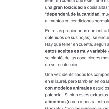
tener en cuenta que este tiene m
una
gran toxicidad
a dosis altas"
"
dependerá de la cantidad
, mu
alimentos en condiciones normal
Entre las propiedades demostradas
obtenidos de sus hojas
), se encu
Hay que tener en cuenta, según 
estos aceites es muy variable
y
se plantó, de las condiciones met
de su recolección.
Una vez identificados los compon
en el laurel, pero también en otr
con modelos animales
estudios
potencial. Si bien estos extracto
alimentos
(como muestra
este e
Gonzalo), "con las evidencias ci