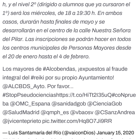
h, y el nivel 2º (dirigido a alumnos que ya cursaron el
1º) será los miércoles, de 18 a 19:30 h. En ambos
casos, durarán hasta finales de mayo y se
desarrollarán en el centro de la calle Nuestra Señora
del Pilar. Las inscripciones se podrán hacer en todos
los centros municipales de Personas Mayores desde
el 20 de enero hasta el 4 de febrero.
Los mayores de
#Alcobendas
, ¡expuestos al fraude
integral del
#reiki
por su propio Ayuntamiento!
@ALCBDS_Ayto
. Por favor...
#StopPseudociencias
https://t.co/HiTt2I35uQ
#coNprue
ba
@OMC_Espana
@sanidadgob
@CienciaGob
@SaludMadrid
@qmph_es
@vbaosv
@CSanzAndrea
@jvicenteprieto
pic.twitter.com/Hq8O7Ji9RR
— Luis Santamaría del Río (@vaiconDios)
January 15, 2020