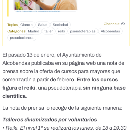
lunes, de 18 a 19:30 h, y el nivel 2º (dirigido a alumnos que
ya cursaron el 1º) será los miércoles, de 18 a 19:30 h. En
ambos casos, durarán hasta finales de mayo y se
desarrollarán en el centro de la calle Nuestra Señora del
Channels:
Topics
Ciencia
Salud
Sociedad
Pilar. Las inscripciones se podrán hacer en todos los centros
Categories
Madrid
taller
reiki
pseudoterapias
Alcobendas
municipales de Personas Mayores desde el 20 de enero
pseudociencia
hasta el 4 de febrero.</div>
El pasado 13 de enero, el Ayuntamiento de
Alcobendas publicaba en su página web una nota de
prensa sobre la oferta de cursos para mayores que
comenzarán a partir de febrero.
Entre los cursos
figura el reiki
, una pseudoterapia
sin ninguna base
científica
.
La nota de prensa lo recoge de la siguiente manera:
Talleres dinamizados por voluntarios
• Reiki. El nivel 1º se realizará los lunes, de 18 a 19:30