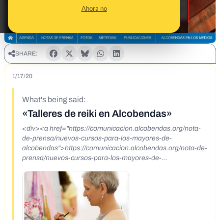
Ahora no
SHARE:
1/17/20
What's being said:
«Talleres de reiki en Alcobendas»
<div><a href="https://comunicacion.alcobendas.org/nota-
de-prensa/nuevos-cursos-para-los-mayores-de-
alcobendas">https://comunicacion.alcobendas.org/nota-de-
prensa/nuevos-cursos-para-los-mayores-de-
alcobendas</a></div><div><a
href="https://twitter.com/vaiconDios/status/1217468956501
520388?
s=20">https://twitter.com/vaiconDios/status/121746895650
1520388?s=20</a></div><div>Talleres dinamizados por
voluntarios<br>&nbsp;• Reiki. El nivel 1º se realizará los