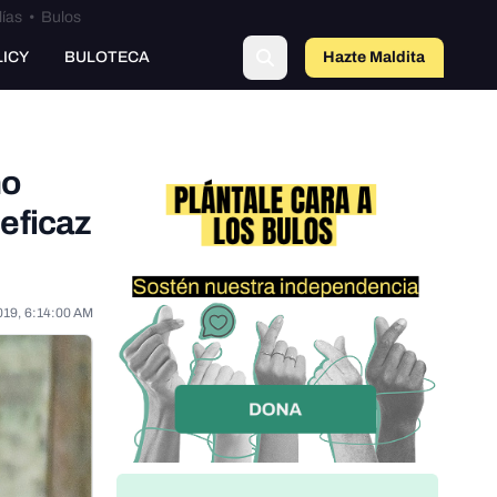
lías
•
Bulos
LICY
BULOTECA
Hazte Maldit
o
no
 eficaz
019, 6:14:00 AM