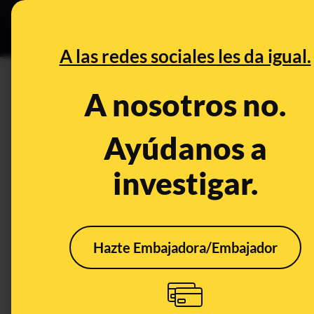
Especial C
DESINFO
PREB
A las redes sociales les da igual.
PREBUNKING
A nosotros no.
Mitos y bulos sobre las "infec
provoca cistitis y no hay evid
Ayúdanos a
contra ella
investigar.
Ciencia
Salud
Hazte Embajadora/Embajador