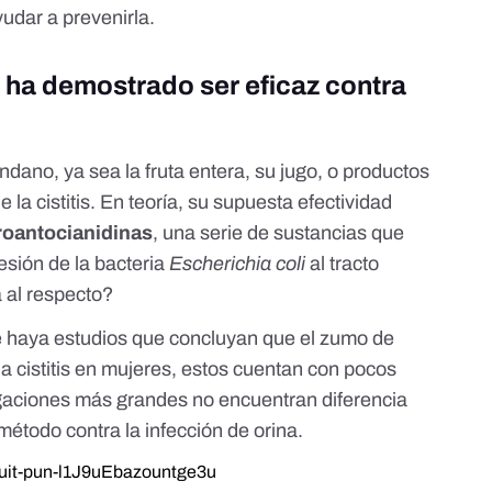
udar a prevenirla.
o ha demostrado ser eficaz contra
dano, ya sea la fruta entera, su jugo, o productos
 la cistitis. En teoría, su supuesta efectividad
roantocianidinas
, una serie de sustancias que
sión de la bacteria
Escherichia coli
al tracto
a al respecto?
e haya
estudios
que
concluyan
que el zumo de
a cistitis en mujeres, estos cuentan con pocos
tigaciones más grandes no encuentran diferencia
método contra la infección de orina.
fruit-pun-l1J9uEbazountge3u