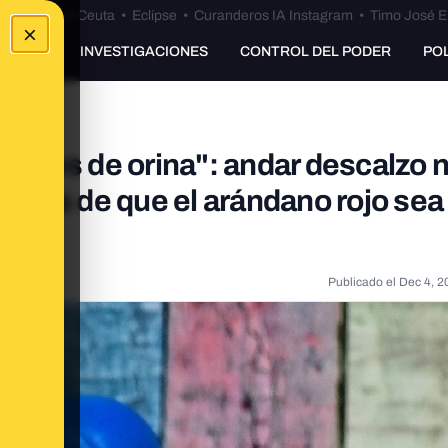
euta
•
Bulos Ceuta
•
Eclipse
•
Curanderos IA Instagram
•
Timo José E
×
UNKING
INVESTIGACIONES
CONTROL DEL PODER
PO
ciones de orina": andar descalzo 
encias de que el arándano rojo sea
Publicado el
Dec 4, 2