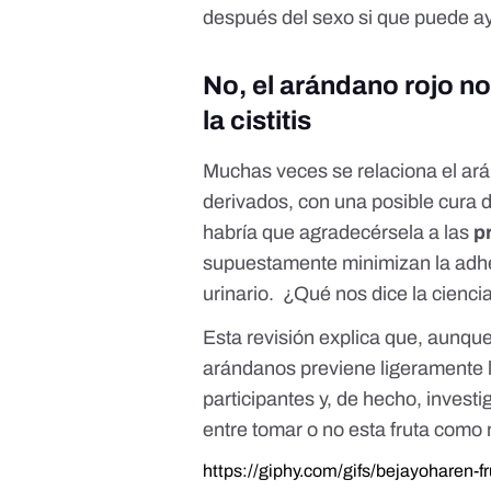
después del sexo si que puede ay
No, el arándano rojo n
la cistitis
Muchas veces se relaciona el arán
derivados, con una posible cura de
habría que agradecérsela a las
p
supuestamente minimizan la adhe
urinario. ¿Qué nos dice la cienci
Esta revisión
explica que, aunqu
arándanos previene ligeramente l
participantes y, de hecho, inves
entre tomar o no esta fruta como 
https://giphy.com/gifs/bejayoharen-